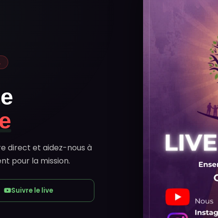
 2026
un
ire
 le mouvement pour offrir
les.
e & ergonomique
e
el