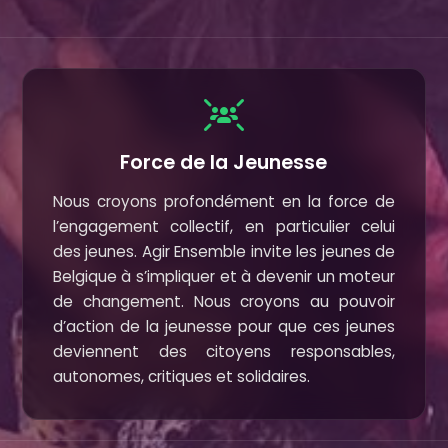
Force de la Jeunesse
Nous croyons profondément en la force de
l’engagement collectif, en particulier celui
des jeunes. Agir Ensemble invite les jeunes de
Belgique à s’impliquer et à devenir un moteur
de changement. Nous croyons au pouvoir
d’action de la jeunesse pour que ces jeunes
deviennent des citoyens responsables,
autonomes, critiques et solidaires.
 tu peux, mais ne reste pas san
une graine d'espoir. En l'offrant, vous faites pousser de
ires, et un avenir meilleur pour ceux qui en ont le plus be