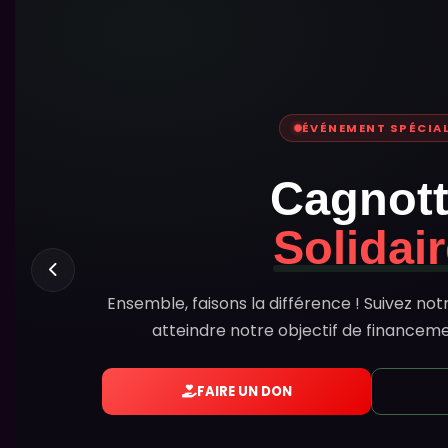
MISSION SUD DU MAROC
Offrons 
Kit Scola
L'école est un droit fondamental. Rejoignez
300 kits aux écoles rura
Sac à dos solid
1 Kit = 20 €
Trousse complèt
Cahiers & matéri
FAIRE UN DON