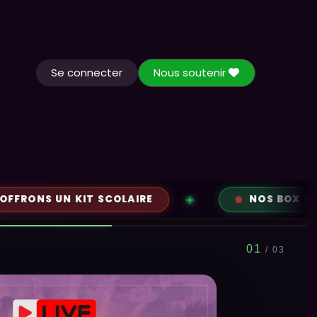
Se connecter
Nous soutenir
Actualités
Contactez-nous
UN KIT SCOLAIRE
NOS BOX PERSONNALIS
02
/ 03