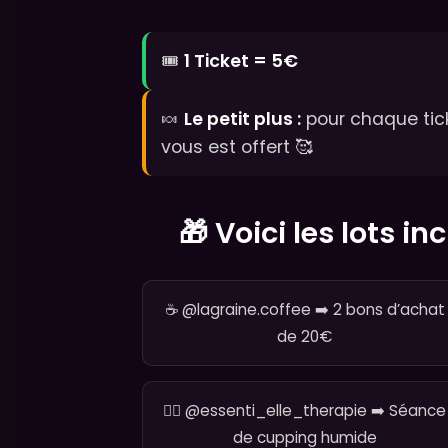
🎟️
1 Ticket = 5€
🍬
Le petit plus :
pour chaque tic
vous est offert 🥰
🎁 Voici les lots i
☕ @lagraine.coffee ➡️ 2 bons d’achat
de 20€
💆‍♀️ @essenti_elle_therapie ➡️ Séance
de cupping humide