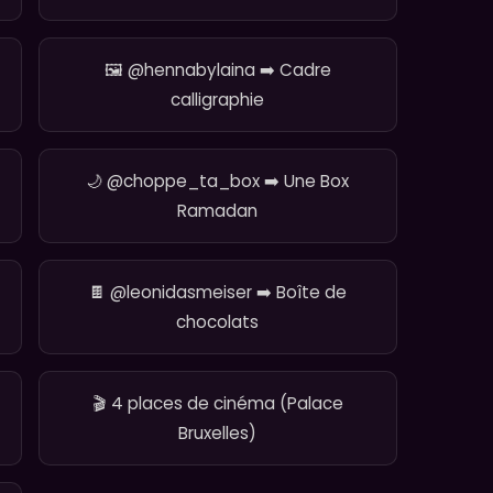
🖼️ @hennabylaina ➡️ Cadre
calligraphie
🌙 @choppe_ta_box ➡️ Une Box
Ramadan
🍫 @leonidasmeiser ➡️ Boîte de
chocolats
🎬 4 places de cinéma (Palace
Bruxelles)