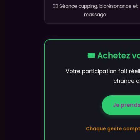
💆‍♂️ Séance cupping, biorésonance et
massage
🎟️ Achetez v
Votre participation fait rée
chance d
Je prend
Chaque geste compte,