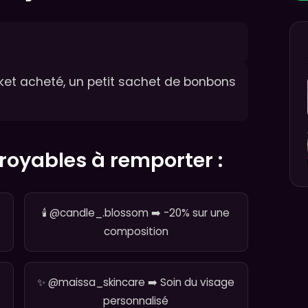
ket acheté, un petit sachet de bonbons
ncroyables à remporter :
🕯️ @candle_.blossom ➡️ -20% sur une
composition
✨ @maissa_skincare ➡️ Soin du visage
personnalisé