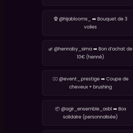
🧕 @hijablooms_ ➡️ Bouquet de 3
voiles
🌿 @hennaby_sima ➡️ Bon d’achat de
10€ (henné)
💇‍♀️ @event_.prestige ➡️ Coupe de
cheveux + brushing
📦 @agir_ensemble_asbl ➡️ Box
solidaire (personnalisée)