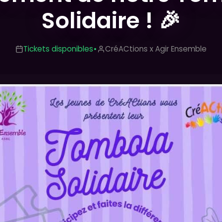
Solidaire ! 🎉
Tickets disponibles
•
CréACtions x Agir Ensemble