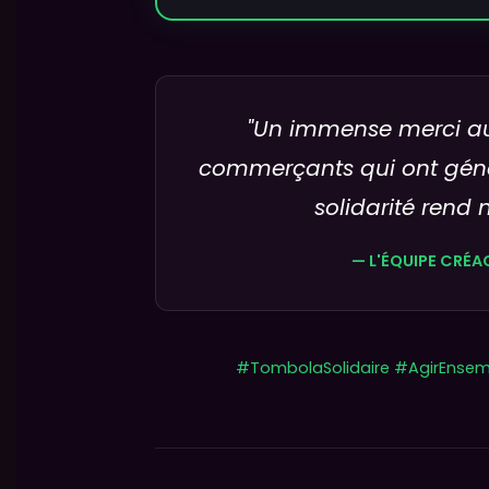
"Un immense merci au
commerçants qui ont génér
solidarité rend 
— L'ÉQUIPE CRÉA
#TombolaSolidaire #AgirEnsemb