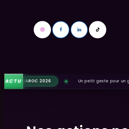
Se rendre au contenu
Accueil
Qui sommes-nous ?
ACTU
SSION MAROC 2026
Un petit geste pour un grand 