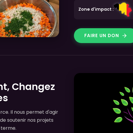
Zone d'impact :
FAIRE UN DON
nt, Changez
es
rce. Il nous permet d'agir
t de soutenir nos projets
 terme.