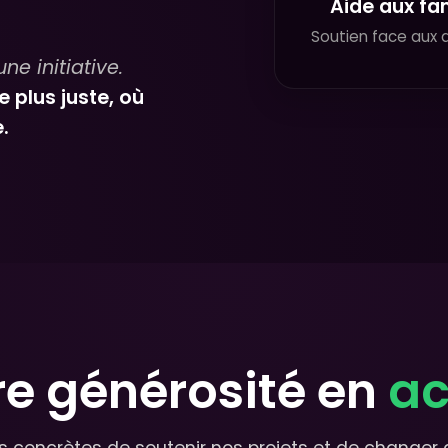
Aide aux fam
Soutien face aux d
ne initiative.
plus juste, où
.
re générosité en
ac
s concrètes de soutenir nos projets et de changer d