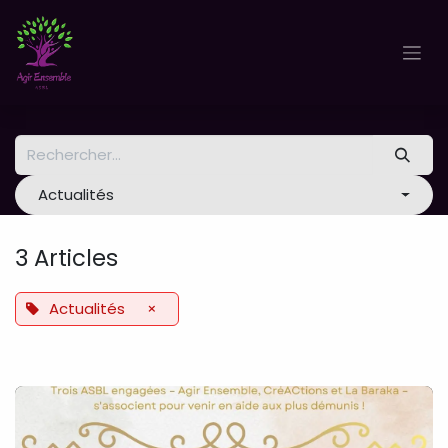
Se rendre au contenu
Actualités
3 Articles
Actualités
×