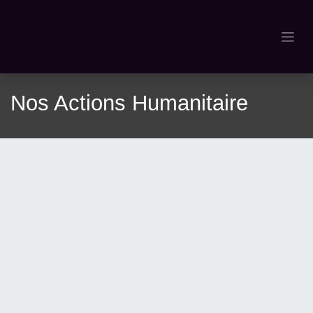
Se rendre au contenu
Nos Actions Humanitaire